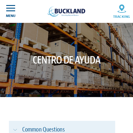
Skip
Sitemap
to
content
MENU
TRACKING
CENTRO DE AYUDA
Common Questions