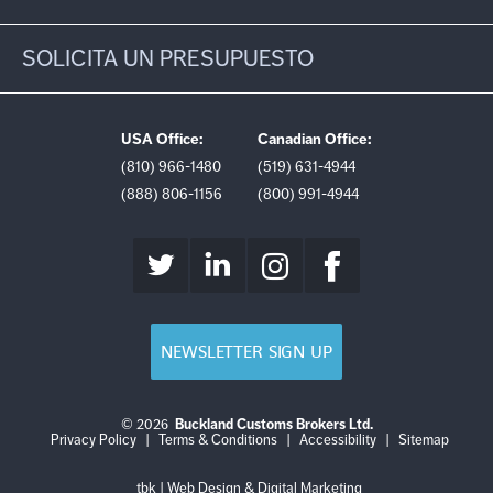
SOLICITA UN PRESUPUESTO
USA Office:
Canadian Office:
(810) 966-1480
(519) 631-4944
(888) 806-1156
(800) 991-4944
NEWSLETTER SIGN UP
© 2026
Buckland Customs Brokers Ltd.
Login
Log
Privacy Policy
|
Terms & Conditions
|
Accessibility
|
Sitemap
out
tbk | Web Design & Digital Marketing