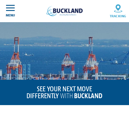
Skip
Sitemap
to
content
MENU
TRACKING
Buckland
Customs
SEE YOUR NEXT MOVE
DIFFERENTLY
WITH
BUCKLAND