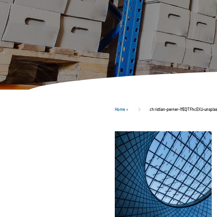
Home
>
christian-perner-1fEQTFhcEXU-unspla