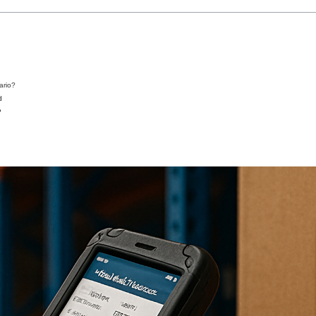
ario?
d
?