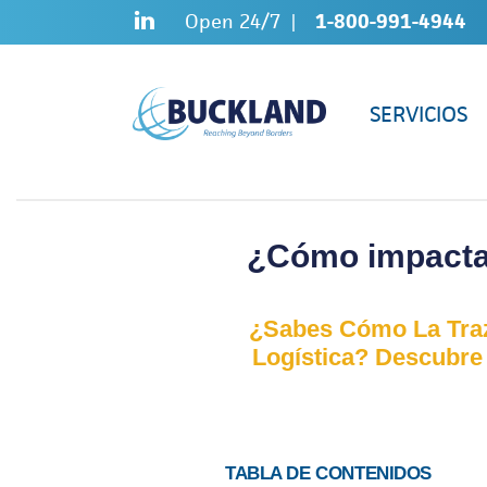
Skip
Sitemap
Open 24/7
1-800-991-4944
to
content
SERVICIOS
¿Cómo impacta l
¿Sabes Cómo La Traza
Logística? Descubre
TABLA DE CONTENIDOS