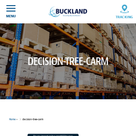
Skip
Sitemap
to
content
MENU
TRACKING
DECISION-TREE-CARM
Home
>
decision-tree-carm