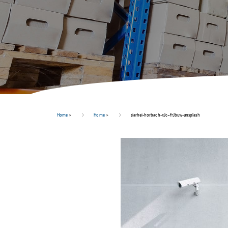
Home
>
Home
>
siarhei-horbach-xJc–frJbuw-unsplash