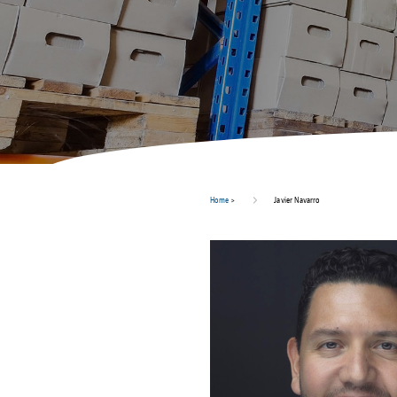
Home
>
Javier Navarro