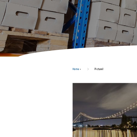
Home
>
Picture1